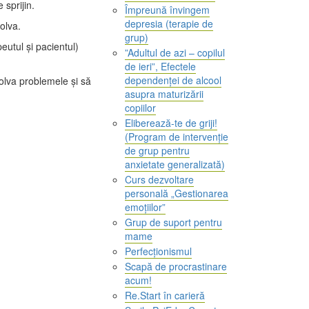
sprijin.
Împreună învingem
depresia (terapie de
olva.
grup)
eutul și pacientul)
”Adultul de azi – copilul
de ieri”, Efectele
dependenței de alcool
zolva problemele și să
asupra maturizării
copiilor
Eliberează-te de griji!
(Program de intervenție
de grup pentru
anxietate generalizată)
Curs dezvoltare
personală „Gestionarea
emoțiilor”
Grup de suport pentru
mame
Perfecționismul
Scapă de procrastinare
acum!
Re.Start în carieră