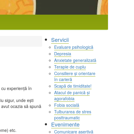
Servicii
Evaluare psihologică
Depresia
Anxietate generalizată
Terapie de cuplu
Consiliere și orientare
în carieră
Scapă de timiditate!
 cu experiență în
Atacul de panică și
agorafobia
iu sigur, unde ești
Fobia socială
u avut ocazia să spună
Tulburarea de stres
posttraumatic
Evenimente
eme) etc.
Comunicare asertivă