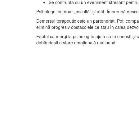
Se confruntă cu un eveniment stresant pentru c
Psihologul nu doar „ascultă” și atât. Împreună desc
Demersul terapeutic este un parteneriat. Poți compara
elimină progresiv obstacolele ce stau în calea dezvoltă
Faptul că mergi la psiholog te ajută să te cunoști și 
dobândești o stare emoțională mai bună.