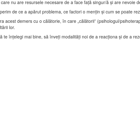
are nu are resursele necesare de a face față singur/ă și are nevoie de 
operim de ce a apărut problema, ce factori o mențin și cum se poate rez
 acest demers cu o călătorie, în care „călătorii” (psihologul/psihoterap
rii lor.
să te înțelegi mai bine, să înveți modalități noi de a reacționa și de a re