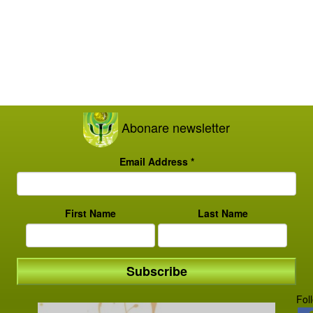
Abonare newsletter
Email Address
*
First Name
Last Name
Fol