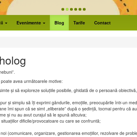
hop)
cii
Evenimente
Blog
Tarife
Contact
iholog
nebuni”.
g poate avea următoarele motive:
mte și să exploreze soluțiile posibile, ghidată de o persoană obiectivă,
ur și simplu să îți exprimi gândurile, emoțiile, preocupările într-un med
oane îmi spun că se simt „eliberate” după o ședință, tocmai pentru că a
me și nu au avut curajul să le spună altcuiva;
tuațiilor dificile/provocatoare cu care se confruntă;
 noi (comunicare, organizare, gestionarea emoțiilor, rezolvare de probl