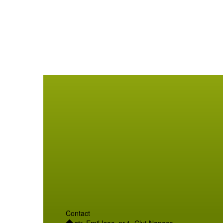
Contact
str. Emil Isac, nr.1, Cluj-Napoca