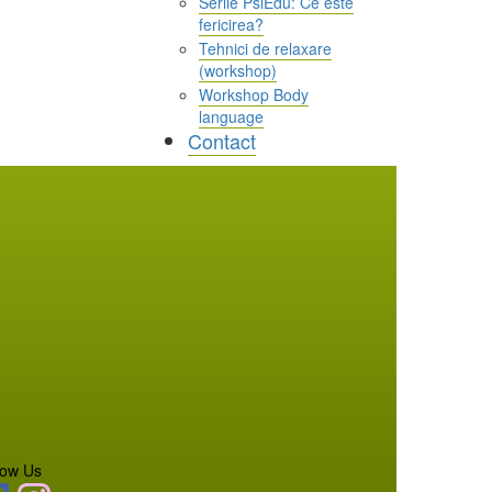
Serile PsiEdu: Ce este
fericirea?
Tehnici de relaxare
(workshop)
Workshop Body
language
Contact
low Us