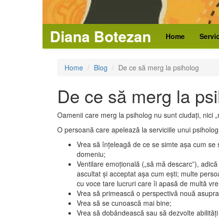
Comunicare asertivă (Works
Diana Botezan
Home
Servi
Home
Blog
De ce să merg la psiholog
De ce să merg la ps
Oamenii care merg la psiholog nu sunt ciudați, nici „
O persoană care apelează la serviciile unui psiholo
Vrea să înțeleagă de ce se simte așa cum se si
domeniu;
Ventilare emoțională („să mă descarc”), adică p
ascultat și acceptat așa cum ești; multe pers
cu voce tare lucruri care îi apasă de multă vre
Vrea să primească o perspectivă nouă asupra si
Vrea să se cunoască mai bine;
Vrea să dobândească sau să dezvolte abilități